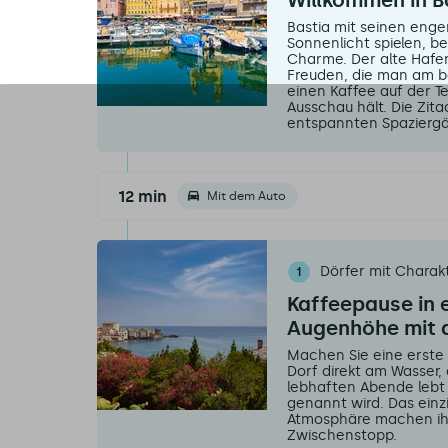
Willkommen in B
Bastia mit seinen eng
Sonnenlicht spielen, b
Charme. Der alte Hafen
Freuden, die man am b
einen Kaffee auf der 
Ausschau hält. Die Zita
entspannten Spaziergä
12 min
Mit dem Auto
Dörfer mit Charak
1
Kaffeepause in 
Augenhöhe mit 
Machen Sie eine erste
Dorf direkt am Wasser
lebhaften Abende lebt
genannt wird. Das einz
Atmosphäre machen ih
Zwischenstopp.