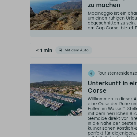
zu machen
Macinaggio ist ein cha
um einen ruhigen Urlau
abgeschnitten zu sein.
am Cap Corse, bietet Pl
< 1 min
Mit dem Auto
Touristenresidenz
4
Unterkunft in 
Corse
Willkommen in dieser A
eine Oase der Ruhe und
Füßen im Wasser". Stel
mit dem herrlichen Blic
Gemälde direkt vor Ihre
in die Nähe der besten 
kulinarischen Köstlichk
perfekt für diejenigen