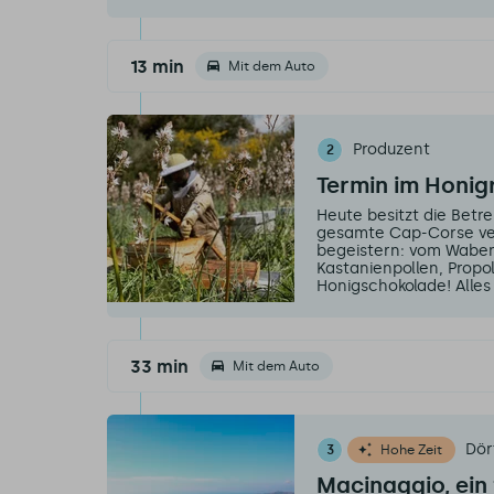
13 min
Mit dem Auto
Produzent
2
Termin im Honi
Heute besitzt die Betre
gesamte Cap-Corse vert
begeistern: vom Waben
Kastanienpollen, Propo
Honigschokolade! Alles 
33 min
Mit dem Auto
Dör
3
Hohe Zeit
Macinaggio, ein