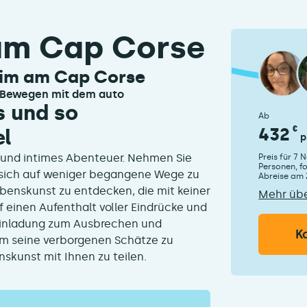
 am Cap Corse
eim am Cap Corse
bewegen mit dem auto
s und so
Ab
432
€
el
p
s und intimes Abenteuer. Nehmen Sie
Preis für 7
Personen, f
n, sich auf weniger begangene Wege zu
Abreise am 
Lebenskunst zu entdecken, die mit keiner
Mehr übe
uf einen Aufenthalt voller Eindrücke und
Einladung zum Ausbrechen und
K
um seine verborgenen Schätze zu
skunst mit Ihnen zu teilen.