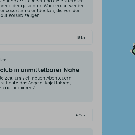
 auf das Mittelmeer und die entfernten
Während der gesamten Wanderung werden
 Genuesertürme entdecken, die von den
uf Korsika zeugen.
18 km
äten
club in unmittelbarer Nähe
ale Zeit, um sich neuen Abenteuern
ht heute das Segeln, Kajakfahren,
en ausprobieren?
496 m