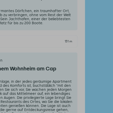
rmantes Dörfchen, ein traumhafter Ort,
b zu verbringen, ohne vom Rest der Welt
 Sein Jachthafen, einer der beliebtesten
atz für bis zu 200 Boote.
131 m
en
einem Wohnheim am Cap
nlage, in der jedes geräumige Apartment
 des Komforts ist, buchstäblich "mit den
len Sie sich vor, Sie wachen jeden Morgen
k auf das Mittelmeer auf, ein lebendiges
n Augen. Die privilegierte Lage bringt Sie
Restaurants des Ortes, wo Sie die lokalen
eiten genießen können. Die Lage ist auch
, die gerne auf Entdeckungsreise gehen,