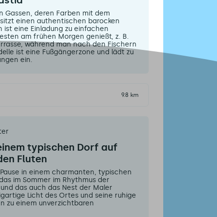
astia
en Gassen, deren Farben mit dem
esitzt einen authentischen barocken
 ist eine Einladung zu einfachen
esten am frühen Morgen genießt, z. B.
Terrasse, während man nach den Fischern
delle ist eine Fußgängerzone und lädt zu
ngen ein.
9.8 km
ter
einem typischen Dorf auf
den Fluten
 Pause in einem charmanten, typischen
, das im Sommer im Rhythmus der
 und das auch das Nest der Maler
igartige Licht des Ortes und seine ruhige
n zu einem unverzichtbaren