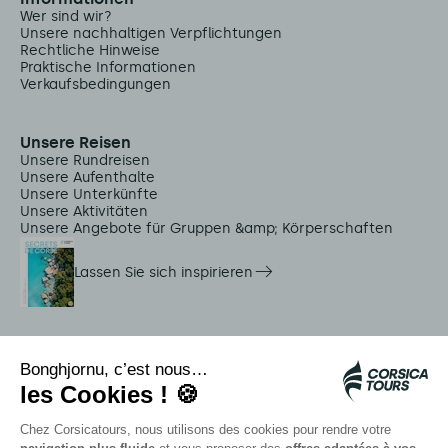
Wer sind wir?
Unsere nachhaltigen Verpflichtungen
Rechtliche Hinweise
Praktische Informationen
Verkaufsbedingungen
Unsere Reisen
Unsere Rundreisen
Unsere Aufenthalte
Unsere Unterkünfte
Unsere Aktivitäten
Unsere Angebote für Gruppen &amp; Körperschaften
Lassen Sie sich inspirieren
Dienstleistungen vor Ort
Citadina Shuttles
Quallenalarm
Autocars rapides bleus