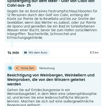
Spaziergang auf dem Meer - Golf von Calvi von
Calvi aus- 2h
Segeln Sie an Bord eines Festrumpfschlauchbootes für
12 Personen durch den Golf von Calvi, entlang der
Küste zur Pointe de la Revellata und bis zur Grotte der
Seekälber, wenn das Wetter es zulässt, oder zur Pointe
de Spano und genießen Sie ein Bad im türkisfarbenen
Wasser einer Bucht, bevor Sie zum Hafen zurückkehren.
Inbegriffen: Taucherbrille, Schnorchel und
Erfrischungsgetränke.
14 min
Mit dem Auto
8.3 km
16
Hohe Zeit
Verkostung
Besichtigung von Weinbergen, Weinkellern und
Weinproben, die von den Winzern geleitet
werden
Gehen Sie auf Entdeckungsreise in ein
Weinanbaugebiet, in dem Wein eine Lebensphilosophie
ist, und lernen Sie eine leidenschaftliche Winzerin
kennen. Machen Sie sich auf eine außergewöhnliche
Begegnung gefasst!