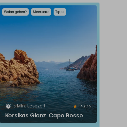
Wohin gehen?
Meerseite
Tipps
Min. Lesezeit
3
4.7
/ 5
Korsikas Glanz: Capo Rosso