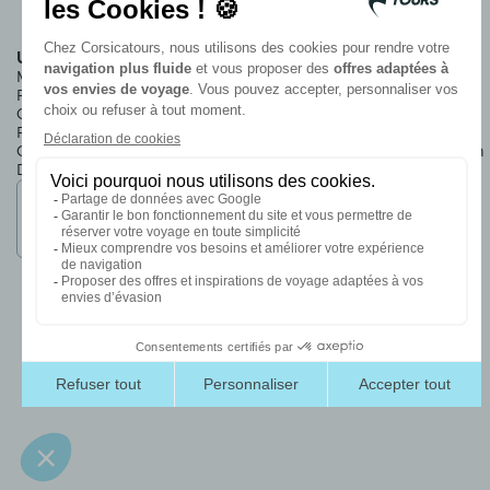
Unterkünfte der Gruppe
Informationen
Marina Viva
Wer sind wir?
Roi Théodore
Unsere nachhaltigen
Campo dell'Oro
Verpflichtungen
Royal Palm
Rechtliche Hinweise
Campo Di Mare
Praktische Informationen
Dorf*** Paese Di Lava
Verkaufsbedingungen
Mitglied der
Ettori-Gruppe