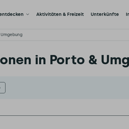
 entdecken
Aktivitäten & Freizeit
Unterkünfte
I
& Umgebung
tionen in Porto & U
e