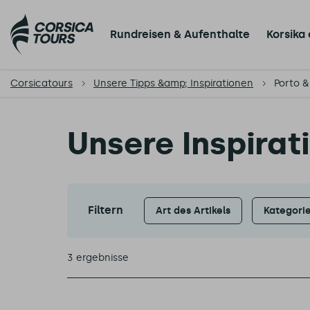
Rundreisen & Aufenthalte
Korsika
Corsicatours
Unsere Tipps &amp; Inspirationen
Porto 
Unsere Inspira
Filtern
Art des Artikels
Kategori
3 ergebnisse