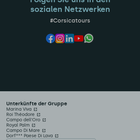
sozialen Netzwerken
#Corsicatours
Unterkünfte der Gruppe
Marina Viva
Roi Théodore
Campo dell'Oro
Royal Palm
Campo Di Mare
Dorf*** Paese Di Lava