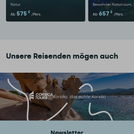
Natur
Bewahrter Naturraum
575
€
657
€
Ab
/Pers.
Ab
/Pers.
Unsere Reisenden mögen auch
Korsika, das echte Korsika
Newsletter