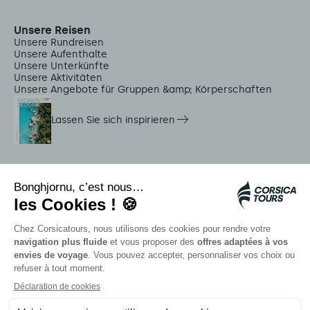
Unsere Reisen
Unsere Rundreisen
Unsere Aufenthalte
Unsere Unterkünfte
Unsere Aktivitäten
Unsere Angebote für Gruppen &amp; Körperschaften
Lassen Sie sich inspirieren
Dienstleistungen vor Ort
Citadina Shuttles
Quallenalarm
Autocars rapides bleus
Kontaktieren Sie unsere Berater