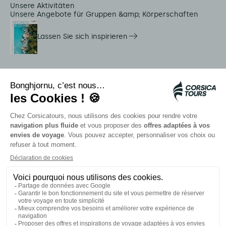
Unsere Aktivitäten
Unsere Angebote für Gruppen &amp; Körperschaften
Lassen Sie sich inspirieren
Dienstleistungen vor Ort
Citadina Shuttles
Quallenalarm
Autocars rapides bleus
Kontaktieren Sie unsere Berater
Unsere Partner