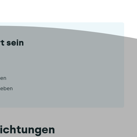
t sein
gen
rleben
richtungen