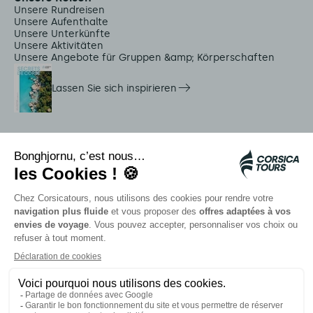
Unsere Rundreisen
Unsere Aufenthalte
Unsere Unterkünfte
Unsere Aktivitäten
Unsere Angebote für Gruppen &amp; Körperschaften
Lassen Sie sich inspirieren
Dienstleistungen vor Ort
Citadina Shuttles
Quallenalarm
Autocars rapides bleus
Kontaktieren Sie unsere Berater
Unsere Partner