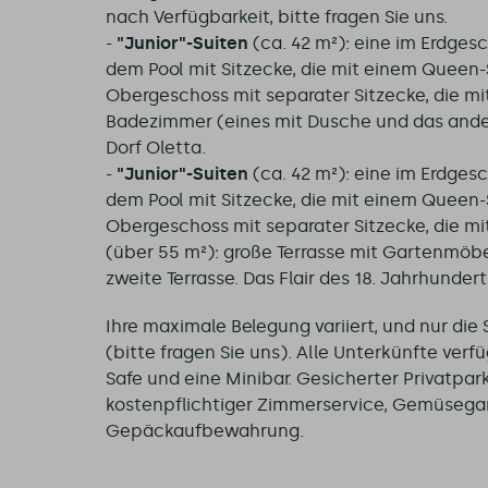
nach Verfügbarkeit, bitte fragen Sie uns.
-
"Junior"-Suiten
(ca. 42 m²): eine im Erdges
dem Pool mit Sitzecke, die mit einem Queen-S
Obergeschoss mit separater Sitzecke, die mi
Badezimmer (eines mit Dusche und das ander
Dorf Oletta.
-
"Junior"-Suiten
(ca. 42 m²): eine im Erdges
dem Pool mit Sitzecke, die mit einem Queen-S
Obergeschoss mit separater Sitzecke, die mi
(über 55 m²): große Terrasse mit Gartenmöb
zweite Terrasse. Das Flair des 18. Jahrhundert
Ihre maximale Belegung variiert, und nur di
(bitte fragen Sie uns). Alle Unterkünfte ver
Safe und eine Minibar. Gesicherter Privatpar
kostenpflichtiger Zimmerservice, Gemüsegar
Gepäckaufbewahrung.