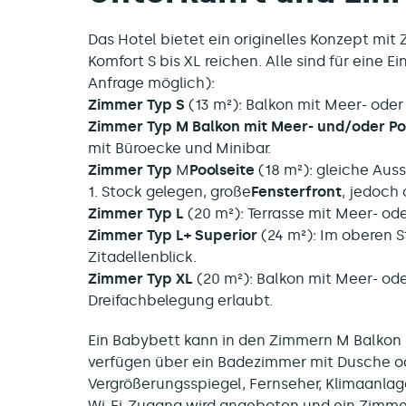
Das Hotel bietet ein originelles Konzept mi
Komfort S bis XL reichen. Alle sind für eine
Anfrage möglich):
Zimmer Typ S
(13 m²): Balkon mit Meer- oder 
Zimmer Typ M Balkon mit Meer- und/oder Po
mit Büroecke und Minibar.
Zimmer Typ
M
Poolseite
(18 m²): gleiche Aus
1. Stock gelegen, große
Fensterfront
, jedoch
Zimmer Typ L
(20 m²): Terrasse mit Meer- ode
Zimmer Typ L+ Superior
(24 m²): Im oberen S
Zitadellenblick.
Zimmer Typ XL
(20 m²): Balkon mit Meer- oder
Dreifachbelegung erlaubt.
Ein Babybett kann in den Zimmern M Balkon 
verfügen über ein Badezimmer mit Dusche o
Vergrößerungsspiegel, Fernseher, Klimaanlage
Wi-Fi-Zugang wird angeboten und ein Zimmer 