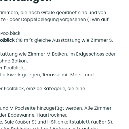
t Zimmern, die nach Größe geordnet sind und von
 Einzel- oder Doppelbelegung vorgesehen (Twin auf
Poolblick.
olblick
(18 m²): gleiche Ausstattung wie Zimmer S,
stattung wie Zimmer M Balkon, im Erdgeschoss oder
 ohne Balkon.
r Poolblick.
tockwerk gelegen, Terrasse mit Meer- und
 Poolblick, einzige Kategorie, die eine
und M Poolseite hinzugefügt werden. Alle Zimmer
der Badewanne, Haartrockner,
, Safe (außer S) und Höflichkeitstablett (außer S).
für Behinderte ist auf Anfrage in M auf der