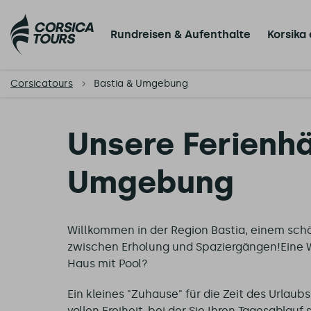
Rundreisen & Aufenthalte
Korsika
Corsicatours
Bastia & Umgebung
Unsere Ferienhä
Umgebung
Willkommen in der Region Bastia, einem schö
zwischen Erholung und Spaziergängen!Eine Wo
Haus mit Pool?
Ein kleines "Zuhause" für die Zeit des Urlaubs
vollen Freiheit, bei der Sie Ihren Tagesablau