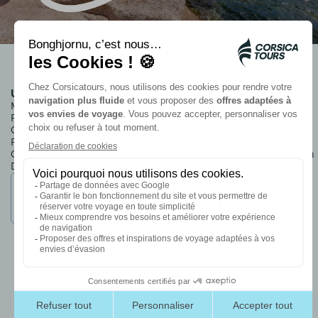
Unterkünfte der Gruppe
Informationen
Marina Viva
Wer sind wir?
Roi Théodore
Unsere nachhaltigen
Campo dell'Oro
Verpflichtungen
Royal Palm
Rechtliche Hinweise
Campo Di Mare
Praktische Informationen
Dorf*** Paese Di Lava
Verkaufsbedingungen
Mitglied der
Ettori-Gruppe