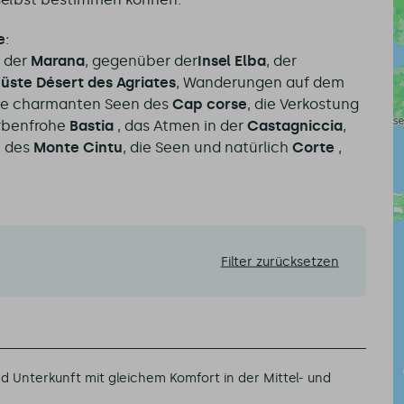
e
:
 der
Marana
, gegenüber der
Insel Elba
, der
üste Désert des Agriates
, Wanderungen auf dem
 die charmanten Seen des
Cap corse
, die Verkostung
arbenfrohe
Bastia
, das Atmen in der
Castagniccia
,
b des
Monte Cintu
, die Seen und natürlich
Corte
,
Filter zurücksetzen
 Unterkunft mit gleichem Komfort in der Mittel- und