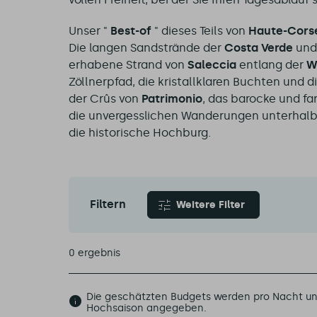
Unser "
Best-of
" dieses Teils von
Haute-Cors
Die langen Sandstrände der
Costa Verde
und
erhabene Strand von
Saleccia
entlang der
W
Zöllnerpfad, die kristallklaren Buchten und
der Crûs von
Patrimonio
, das barocke und f
die unvergesslichen Wanderungen unterhal
die historische Hochburg.
Filtern
Weitere Filter
0 ergebnis
Die geschätzten Budgets werden pro Nacht und
Hochsaison angegeben.