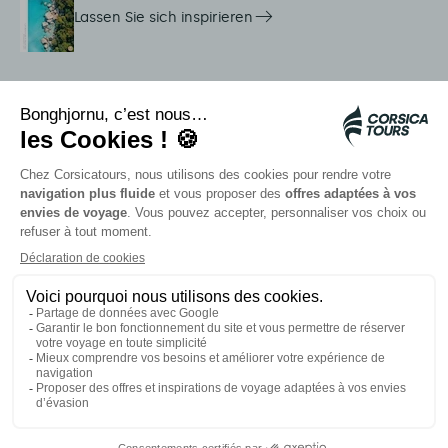
Lassen Sie sich inspirieren
Dienstleistungen vor Ort
Citadina Shuttles
Quallenalarm
Autocars rapides bleus
Kontaktieren Sie unsere Berater
Unsere Partner