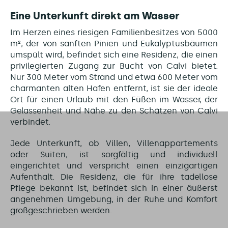
Eine Unterkunft direkt am Wasser
Im Herzen eines riesigen Familienbesitzes von 5000
m², der von sanften Pinien und Eukalyptusbäumen
umspült wird, befindet sich eine Residenz, die einen
privilegierten Zugang zur Bucht von Calvi bietet.
Nur 300 Meter vom Strand und etwa 600 Meter vom
charmanten alten Hafen entfernt, ist sie der ideale
Ort für einen Urlaub mit den Füßen im Wasser, der
Gelassenheit und Nähe zu den Schätzen von Calvi
verbindet.
Jede Unterkunft, ob Villen, Villenappartements
oder Suiten, ist sorgfältig und individuell
eingerichtet und verspricht einen einzigartigen
Aufenthalt. Die Residenz, die für ihre tadellose
Pflege bekannt ist, befindet sich in einer äußerst
angenehmen Umgebung, in der Ruhe und Komfort
großgeschrieben werden.