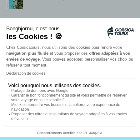
Dienstleistungen vor Ort
Citadina Shuttles
Quallenalarm
Autocars rapides bleus
Kontaktieren Sie unsere Berater
Unsere Partner
Karte