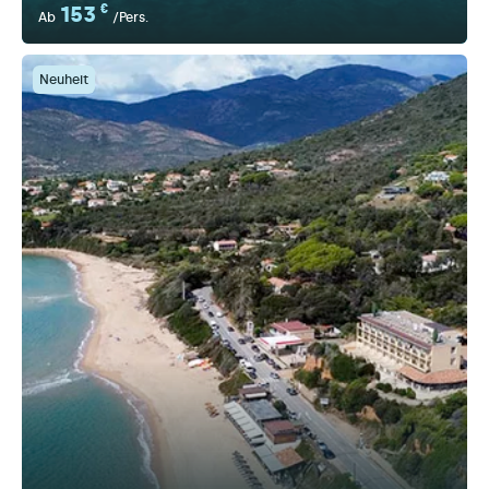
153
€
Ab
/Pers.
Neuheit