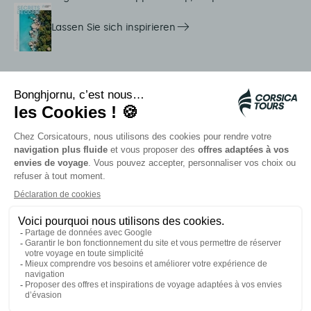
Lassen Sie sich inspirieren
Dienstleistungen vor Ort
Citadina Shuttles
Quallenalarm
Autocars rapides bleus
Kontaktieren Sie unsere Berater
Unsere Partner