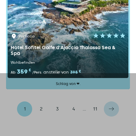
Porticcio
Hotel Sofitel Golfe d'Ajaccio Thalassa Sea &
Spa
Wohlbefinden
359
€
€
anstelle von
395
Ab
/Pers.
Schlag von ❤.
1
2
3
4
…
11