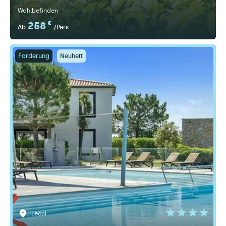
Wohlbefinden
258
€
Ab
/Pers.
Förderung
Neuheit
Lecci