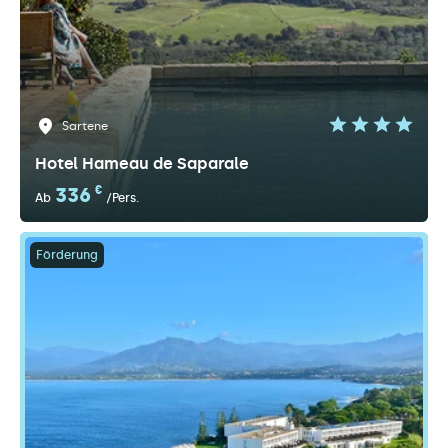
Sartene
Hotel Hameau de Saparale
336
€
Ab
/Pers.
Förderung