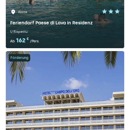
Alata
Feriendorf Paese di Lava in Residenz
U Rispettu
162
€
Ab
/Pers.
Förderung