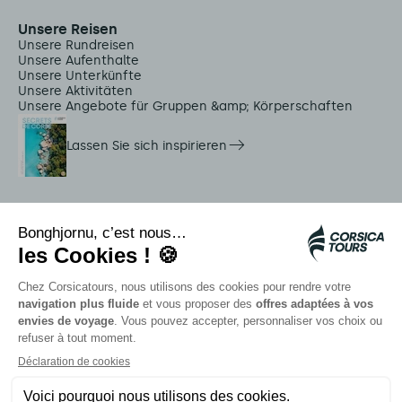
Unsere Reisen
Unsere Rundreisen
Unsere Aufenthalte
Unsere Unterkünfte
Unsere Aktivitäten
Unsere Angebote für Gruppen &amp; Körperschaften
Lassen Sie sich inspirieren
Dienstleistungen vor Ort
Citadina Shuttles
Quallenalarm
Autocars rapides bleus
Kontaktieren Sie unsere Berater