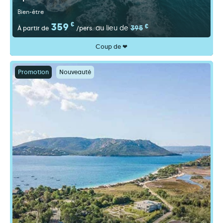
Bien-être
359
€
€
au lieu de
395
À partir de
/pers.
Coup de ❤
Promotion
Nouveauté