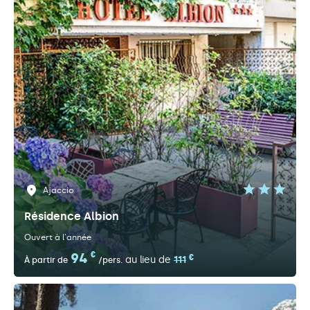
Ajaccio
Résidence Albion
Ouvert à l'année
94
€
€
au lieu de
111
À partir de
/pers.