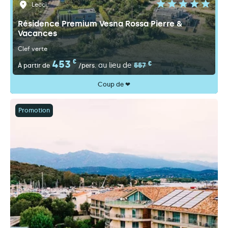
Lecci
Résidence Premium Vesna Rossa Pierre &
Vacances
Clef verte
453
€
€
au lieu de
557
À partir de
/pers.
Coup de ❤
Promotion