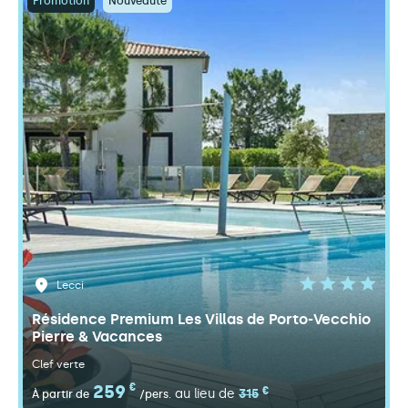
Promotion
Nouveauté
Lecci
Résidence Premium Les Villas de Porto-Vecchio
Pierre & Vacances
Clef verte
259
€
€
au lieu de
315
À partir de
/pers.