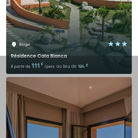
Borgo
Résidence Cala Bianca
111
€
€
au lieu de
124
À partir de
/pers.