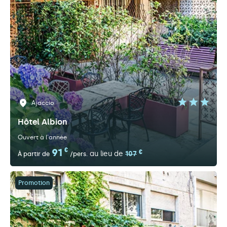
Ajaccio
Hôtel Albion
Ouvert à l'année
91
€
€
au lieu de
107
À partir de
/pers.
Promotion