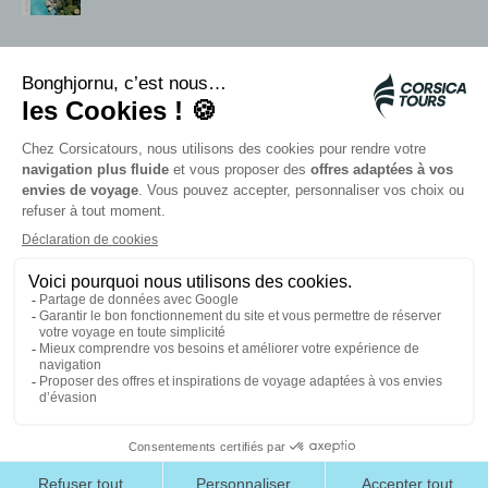
Services sur place
Navettes Citadina
Alerte méduse
Autocars rapides bleus
Contactez nos conseillers
Nos partenaires
Carte