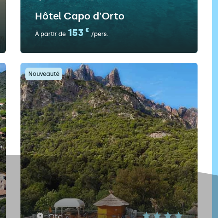
Hôtel Capo d'Orto
153
€
À partir de
/pers.
Nouveauté
Ota