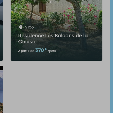
Vico
Résidence Les Balcons de la
Chiusa
370
€
À partir de
/pers.