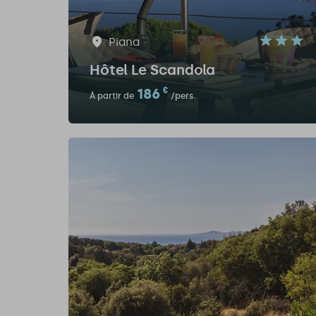
Piana
Hôtel Le Scandola
186
€
À partir de
/pers.