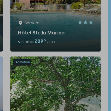
Serriera
Hôtel Stella Marina
209
€
À partir de
/pers.
Promotion