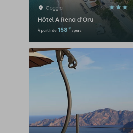
Coggia
Hôtel A Rena d'Oru
158
€
À partir de
/pers.