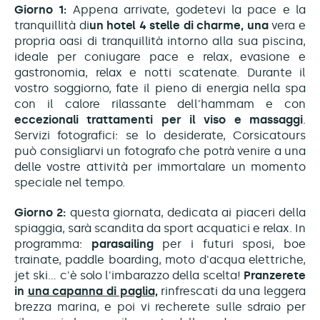
Giorno 1:
Appena arrivate, godetevi la pace e la
tranquillità di
un hotel 4 stelle di charme, una
vera e
propria oasi di tranquillità intorno alla sua piscina,
ideale per coniugare pace e relax, evasione e
gastronomia, relax e notti scatenate. Durante il
vostro soggiorno, fate il pieno di energia nella spa
con il calore rilassante dell'hammam e con
eccezionali trattamenti per il viso e massaggi
.
Servizi fotografici: se lo desiderate, Corsicatours
può consigliarvi un fotografo che potrà venire a una
delle vostre attività per immortalare un momento
speciale nel tempo.
Giorno 2:
questa giornata, dedicata ai piaceri della
spiaggia, sarà scandita da sport acquatici e relax. In
programma:
parasailing
per i futuri sposi, boe
trainate, paddle boarding, moto d'acqua elettriche,
jet ski... c'è solo l'imbarazzo della scelta!
Pranzerete
in
una capanna di paglia,
rinfrescati da una leggera
brezza marina, e poi vi recherete sulle sdraio per