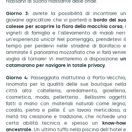
rilassarvi al suono rilassante delle onde.
Giorno 3:
avrete la possibilità di incontrare un
giovane agricoltore che vi porterà a
bordo del suo
calesse per scoprire la flora della macchia corsa
, i
vigneti di famiglia e l'allevamento di maiali neri:
un'esperienza unica! Nel pomeriggio, prendetevi il
tempo per perdervi nelle stradine di Bonifacio e
ammirate il panorama mozzafiato che vi farà venire
voglia di tornare! Vi metteremo a disposizione
un
catamarano per navigare in totale privacy.
Giorno 4:
Passeggiata mattutina a Porto-Vecchio,
rinomata per la qualità delle sue boutique nella
città alta: coltelleria, arredamento, gioielleria,
cosmetica, moda, pelletteria... Bellissimi oggetti
fatti a mano con materiali naturali come legno,
corallo, pietra e pelle. È un lavoro meticoloso, a
metà tra creazione e tradizione, che richiede una
certa abilità tecnica e spesso un
know-how
ancestrale.
Un ultimo tuffo nella piscina dell'hotel e