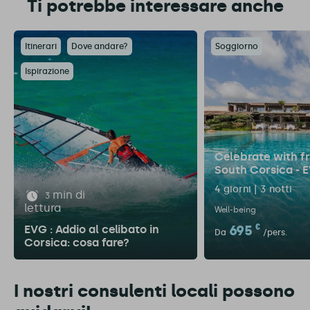
Ti potrebbe interessare anche
Itinerari
Dove andare?
Soggiorno
Ispirazione
Celebrate with fr
South Corsica - 
4 giorni | 3 notti
min di
3
lettura
Well-being
695
€
EVG : Addio al celibato in
Da
/pers.
Corsica: cosa fare?
I nostri consulenti locali possono