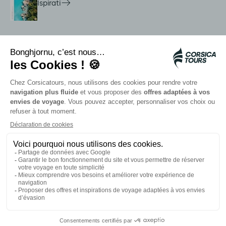
Ispirati
Servizi in loco
Navette Citadina
Allarme meduse
Autocars rapides bleus
Contattate i nostri consulenti
I nostri partner