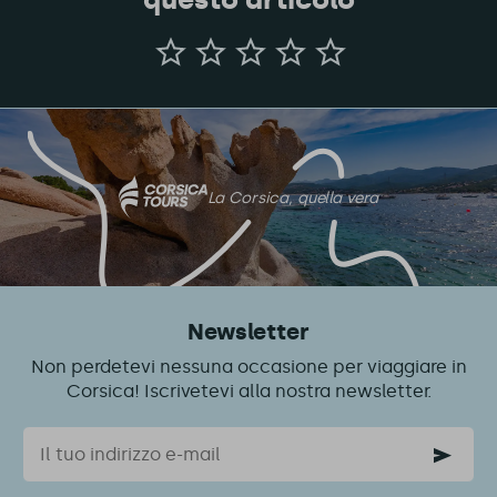
Dateci
la
vostra
opinione
su
questo
articolo
La Corsica, quella vera
Newsletter
Non perdetevi nessuna occasione per viaggiare in
Corsica! Iscrivetevi alla nostra newsletter.
Email