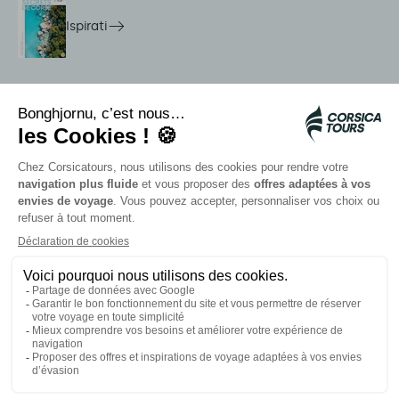
Ispirati
Servizi in loco
Navette Citadina
Allarme meduse
Autocars rapides bleus
Contattate i nostri consulenti
I nostri partner