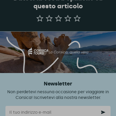
questo articolo
Dateci
la
vostra
opinione
su
questo
articolo
La Corsica, quella vera
Newsletter
Non perdetevi nessuna occasione per viaggiare in
Corsica! Iscrivetevi alla nostra newsletter.
Email