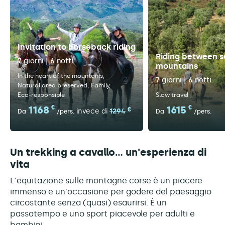
Invitation to horseback riding
Riding between s
7 giorni | 6 notti
mountains
In the heart of the mountains
7 giorni | 6 notti
Natural area preserved
Family
Eco-responsible
Slow travel
1168
€
1615
€
€
invece di
1294
Da
/pers.
Da
/pers.
Un trekking a cavallo... un'esperienza di
vita
L'equitazione sulle montagne corse è un piacere
immenso e un'occasione per godere del paesaggio
circostante senza (quasi) esaurirsi. È un
passatempo e uno sport piacevole per adulti e
bambini.