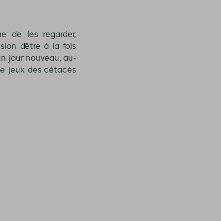
e de les regarder,
asion d’être à la fois
un jour nouveau, au-
 de jeux des cétacés