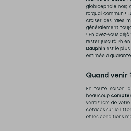
globicéphale noir,
rorqual commun ! La
croiser des raies
généralement touj
! En avez-vous déjà
rester jusqu’à 2h e
Dauphin
est le plu
estimée à quarante
Quand venir 
En toute saison 
beaucoup
compter 
verrez lors de votr
cétacés sur le litto
et les conditions m