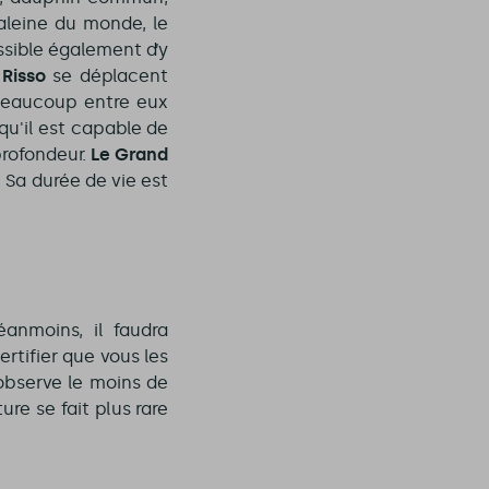
aleine du monde, le
ssible également d’y
Risso
se déplacent
beaucoup entre eux
qu'il est capable de
profondeur.
Le Grand
. Sa durée de vie est
nmoins, il faudra
rtifier que vous les
 observe le moins de
ure se fait plus rare