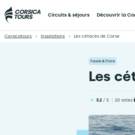
Circuits & séjours
Découvrir la Co
Corsicatours
Inspirations
Les cétacés de Corse
Faune & Flore
Les cé
3.2
/ 5
20 votes