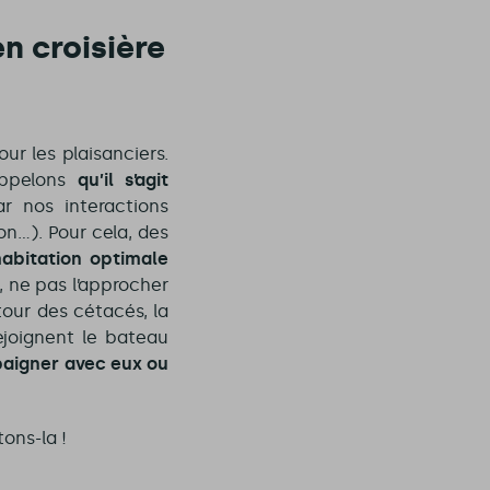
n croisière
r les plaisanciers.
appelons
qu’il s’agit
ar nos interactions
on…). Pour cela, des
habitation optimale
, ne pas l’approcher
our des cétacés, la
rejoignent le bateau
 baigner avec eux ou
ons-la !