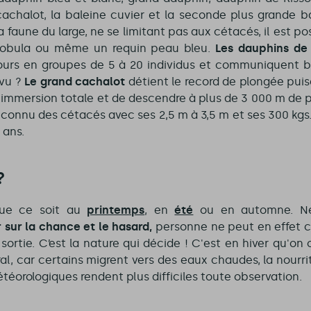
 cachalot, la baleine cuvier et la seconde plus grande b
 faune du large, ne se limitant pas aux cétacés, il est po
 mobula ou même un requin peau bleu.
Les dauphins de 
ours en groupes de 5 à 20 individus et communiquent 
 vu ?
Le grand cachalot
détient le record de plongée puis
n immersion totale et de descendre à plus de 3 000 m de 
s connu des cétacés avec ses
2,5 m à 3,5 m et ses 300 kgs
 ans.
?
que ce soit au
printemps
, en
été
ou en automne. Néa
sur la chance et le hasard,
personne ne peut en effet ce
e sortie. C’est la nature qui décide ! C'est en hiver qu'on
ral, car certains migrent vers des eaux chaudes, la nourrit
étéorologiques rendent plus difficiles toute observation.