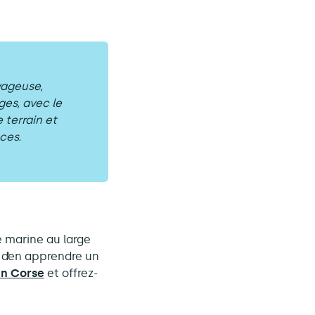
yageuse,
ges, avec le
 terrain et
ces.
e marine au large
 d’en apprendre un
en Corse
et offrez-