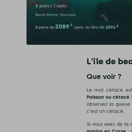
8 jours | 7 nuits
Îles et littoral
Nos tops
2089
€
€
au lieu de
2292
À partir de
/pers.
L'île de be
Que voir ?
Le mot cétacé est 
Poisson ou cétacé 
observez la queue 
c'est un cétacé.
Si vous avez de la
marins en Corse
: 