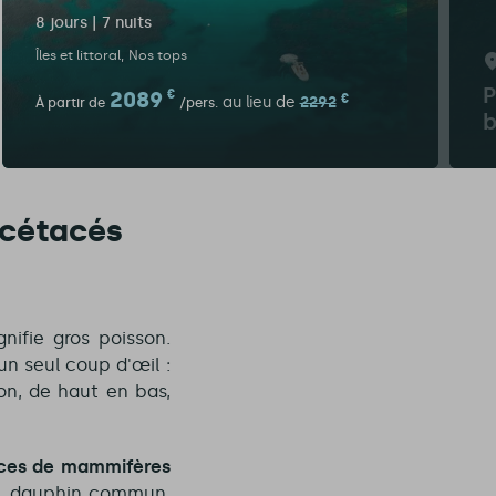
8 jours | 7 nuits
Îles et littoral
Nos tops
P
2089
€
€
au lieu de
2292
À partir de
/pers.
b
s cétacés
nifie gros poisson.
un seul coup d'œil :
on, de haut en bas,
ces de mammifères
so, dauphin commun,