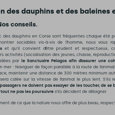
n des dauphins et des baleines e
os conseils.
c des dauphins en Corse sont fréquentes chaque été pou
montrer sociables vis-à-vis de l’homme, nous vous r
es
et qu’il convient d’être prudent et respectueux, c
rs activités (socialisation des jeunes, chasse, reproducti
cidées par
le Sanctuaire Pelagos afin d’assurer une co
n mer : Naviguer de façon parallèle à la route de l’animal
e face, maintenir une distance de 300 mètres minimum aut
era calée sur la vitesse de l’animal le plus lent. S'ils 
 passagers ne doivent pas essayer de les toucher, de se
urtout ne pas les poursuivre
s’ils décident de s’éloigner.
ement de ce que la nature nous offre de plus beau, respect