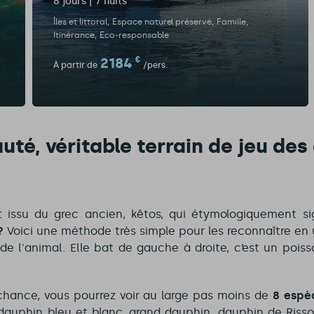
8 jours | 7 nuits
Îles et littoral
Espace naturel préservé
Famille
Itinérance
Eco-responsable
2184
€
À partir de
/pers.
auté, véritable terrain de jeu de
issu du grec ancien, kêtos, qui étymologiquement sig
?
Voici une méthode très simple pour les reconnaître en 
de l'animal. Elle bat de gauche à droite, c’est un poiss
 chance, vous pourrez voir au large pas moins de
8 espè
dauphin bleu et blanc, grand dauphin, dauphin de Ris