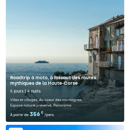
Roadtrip à moto, à l’assaut des routes
mythiques de la Haute-Corse
5 jours | 4 nuits
Villes et villages
Au coeur des montagnes
Espace naturel préservé
Panorama
356
€
À partir de
/pers.