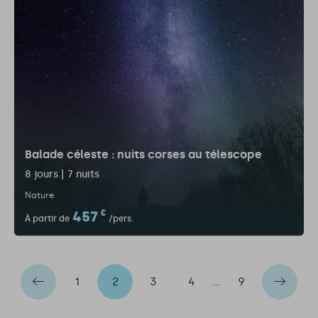
Balade céleste : nuits corses au télescope
8 jours | 7 nuits
Nature
457
€
À partir de
/pers.
1
2
3
4
…
9