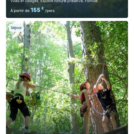
Villes et villages
Espace naturel préservé
Famille
155
€
À partir de
/pers.
Séjour