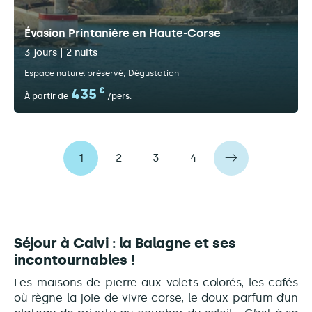
Évasion Printanière en Haute-Corse
3 jours | 2 nuits
Espace naturel préservé
Dégustation
435
€
À partir de
/pers.
1
2
3
4
Séjour à Calvi : la Balagne et ses
incontournables !
Les maisons de pierre aux volets colorés, les cafés
où règne la joie de vivre corse, le doux parfum d’un