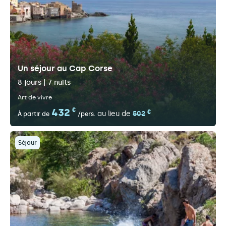
Un séjour au Cap Corse
8 jours | 7 nuits
Art de vivre
432
€
€
au lieu de
502
À partir de
/pers.
Séjour