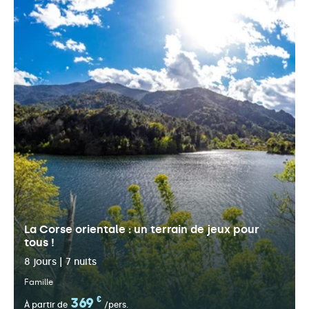
La Corse orientale : un terrain de jeux pour
tous !
8 jours | 7 nuits
Famille
369
€
À partir de
/pers.