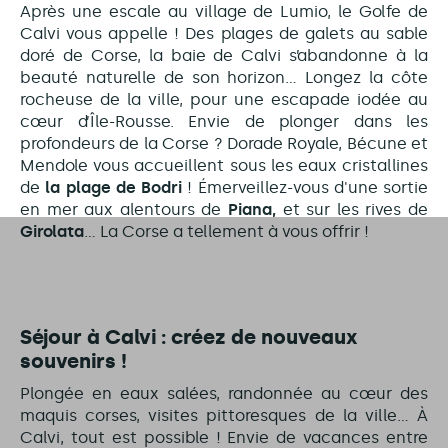
Après une escale au village de Lumio, le Golfe de
Calvi vous appelle ! Des plages de galets au sable
doré de Corse, la baie de Calvi s’abandonne à la
beauté naturelle de son horizon… Longez la côte
rocheuse de la ville, pour une escapade iodée au
cœur d’Île-Rousse. Envie de plonger dans les
profondeurs de la Corse ? Dorade Royale, Bécune et
Mendole vous accueillent sous les eaux cristallines
de
la plage de Bodri
! Émerveillez-vous d'une sortie
en mer aux alentours de
Piana,
et sur les rives de
Girolata
… La Corse a tellement à vous offrir !
Séjour à Calvi : créez de nouveaux
souvenirs !
Plongée en eaux salées, randonnée au cœur des
maquis corses, visites pittoresques de la ville… À
Calvi, tout est possible ! Envie de vacances entre