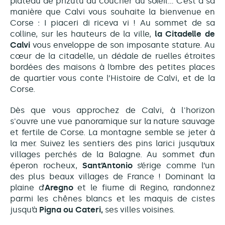
plateau de prizutu au coucher du soleil… C’est à sa
manière que Calvi vous souhaite la bienvenue en
Corse : I piaceri di riceva vi ! Au sommet de sa
colline, sur les hauteurs de la ville,
la Citadelle de
Calvi
vous enveloppe de son imposante stature. Au
cœur de la citadelle, un dédale de ruelles étroites
bordées des maisons à l’ombre des petites places
de quartier vous conte l’Histoire de Calvi, et de la
Corse.
Dès que vous approchez de Calvi, à l'horizon
s'ouvre une vue panoramique sur la nature sauvage
et fertile de Corse. La montagne semble se jeter à
la mer. Suivez les sentiers des pins larici jusqu’aux
villages perchés de la Balagne. Au sommet d’un
éperon rocheux,
Sant’Antonio
s’érige comme l’un
des plus beaux villages de France ! Dominant la
plaine d’
Aregno
et le fiume di Regino, randonnez
parmi les chênes blancs et les maquis de cistes
jusqu’à
Pigna ou Cateri,
ses villes voisines.