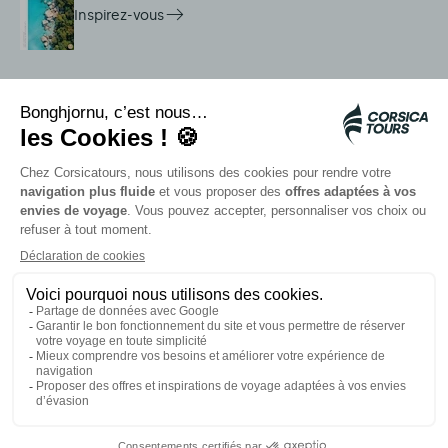
Inspirez-vous
Services sur place
Navettes Citadina
Alerte méduse
Autocars rapides bleus
Contactez nos conseillers
Nos partenaires