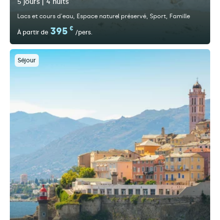
5 jours | 4 nuits
Lacs et cours d'eau
Espace naturel préservé
Sport
Famille
395
€
À partir de
/pers.
Séjour