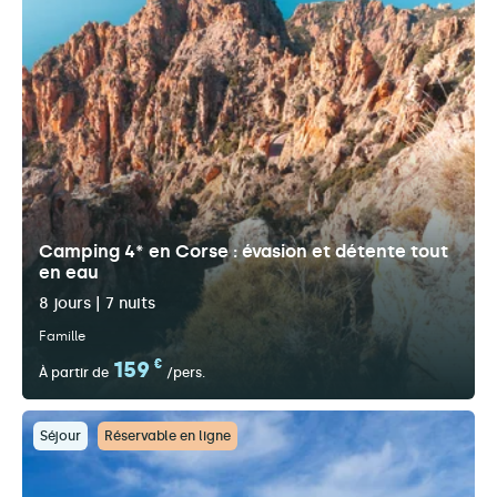
Camping 4* en Corse : évasion et détente tout
en eau
8 jours | 7 nuits
Famille
159
€
À partir de
/pers.
Séjour
Réservable en ligne