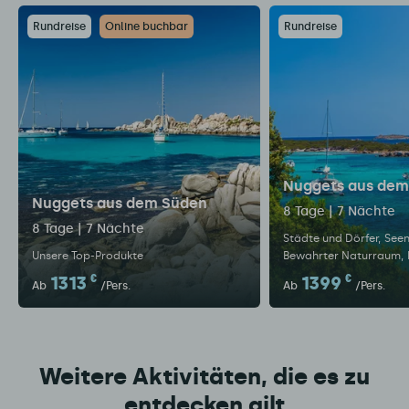
Rundreise
Online buchbar
Rundreise
Nuggets aus dem
Nuggets aus dem Süden
8 Tage | 7 Nächte
8 Tage | 7 Nächte
Städte und Dörfer
Seen
Unsere Top-Produkte
Bewahrter Naturraum
1313
€
1399
€
Ab
/Pers.
Ab
/Pers.
Weitere Aktivitäten, die es zu
entdecken gilt