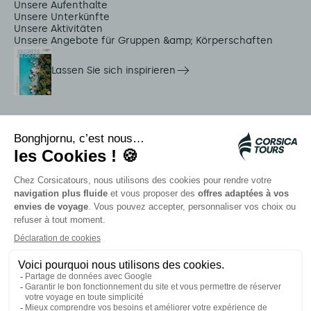
Unsere Aufenthalte
Unsere Unterkünfte
Unsere Aktivitäten
Unsere Angebote für Gruppen &amp; Körperschaften
Lassen Sie sich inspirieren
Dienstleistungen vor Ort
Citadina Shuttles
Quallenalarm
Autocars rapides bleus
Kontaktieren Sie unsere Berater
Unsere Partner