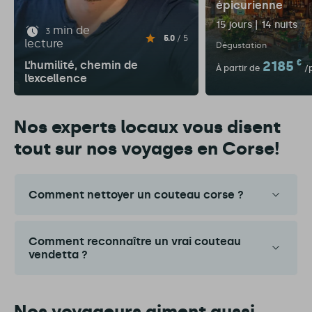
épicurienne
15 jours | 14 nuits
min de
3
5.0
/ 5
lecture
Dégustation
2185
€
L’humilité, chemin de
À partir de
/
l’excellence
Nos experts locaux vous disent
tout sur nos voyages en Corse!
Comment nettoyer un couteau corse ?
Comment reconnaître un vrai couteau
vendetta ?
Nos voyageurs aiment aussi