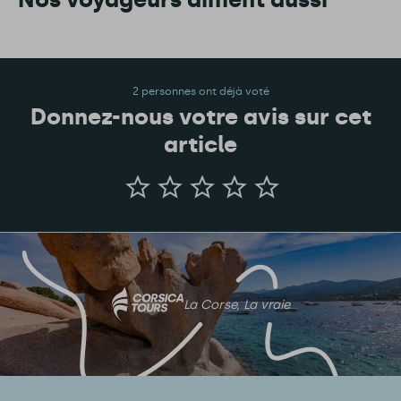
2 personnes ont déjà voté
Donnez-nous votre avis sur cet
article
Donnez-
nous
votre
avis
sur
cet
article
La Corse, La vraie