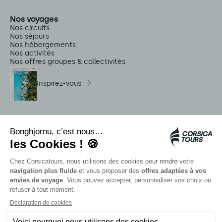
Nos voyages
Nos circuits
Nos séjours
Nos hébergements
Nos activités
Nos offres groupes & collectivités
Inspirez-vous
Services sur place
Navettes Citadina
Alerte méduse
Autocars rapides bleus
Contactez nos conseillers