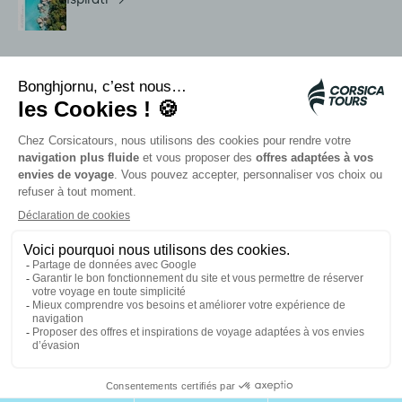
Servizi in loco
Navette Citadina
Allarme meduse
Autocars rapides bleus
Contattate i nostri consulenti
I nostri partner