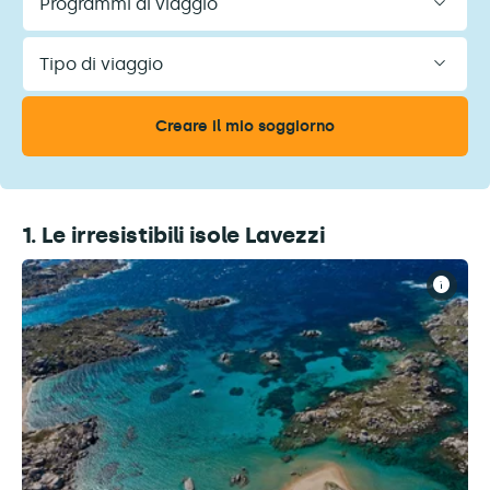
di
viaggio
Tipo
di
viaggio
1. Le irresistibili isole Lavezzi