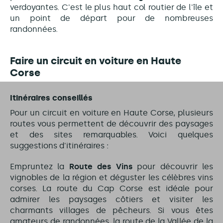
verdoyantes. C'est le plus haut col routier de l'île et
un point de départ pour de nombreuses
randonnées.
Faire un circuit en voiture en Haute
Corse
Itinéraires conseillés
Pour un circuit en voiture en Haute Corse, plusieurs
routes vous permettent de découvrir des paysages
et des sites remarquables. Voici quelques
suggestions d'itinéraires :
Empruntez la
Route des Vins
pour découvrir les
vignobles de la région et déguster les célèbres vins
corses. La route du Cap Corse est idéale pour
admirer les paysages côtiers et visiter les
charmants villages de pêcheurs. Si vous êtes
amateurs de randonnées, la route de la Vallée de la