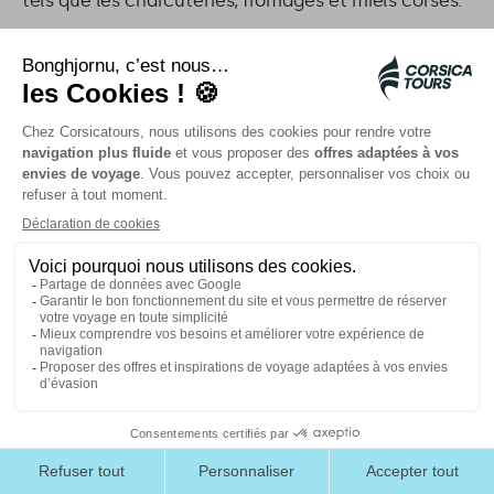
tels que les charcuteries, fromages et miels corses.
Pour une véritable immersion, des visites de
vignobles et
dégustations de vin
sont proposées.
Profitez de l'occasion pour découvrir les cépages
corses et déguster des vins locaux.
N'oubliez pas de goûter aux spécialités
gastronomiques corses. Parmi elles :
le brocciu, un fromage frais ;
le figatellu, une saucisse de porc ;
le muscat du Cap Corse, un vin doux.
Des circuits gourmands
sont également disponibles
pour éveiller vos papilles. Renseignez-vous auprès
de nos conseillers locaux pour les détails et
réservations.
Organiser son circuit en Haute Corse :