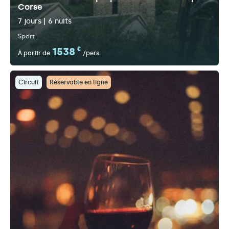
Corse
7 jours | 6 nuits
Sport
1538
€
À partir de
/pers.
Circuit
Réservable en ligne