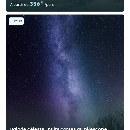
356
€
À partir de
/pers.
Circuit
Balade céleste : nuits corses au télescope