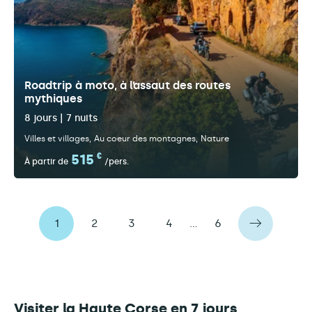
Roadtrip à moto, à l’assaut des routes
mythiques
8 jours | 7 nuits
Villes et villages
Au coeur des montagnes
Nature
515
€
À partir de
/pers.
1
2
3
4
…
6
Visiter la Haute Corse en 7 jours