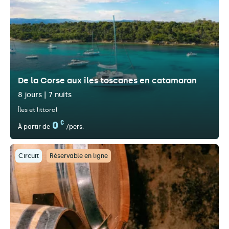
De la Corse aux îles toscanes en catamaran
8 jours | 7 nuits
Îles et littoral
0
€
À partir de
/pers.
Circuit
Réservable en ligne