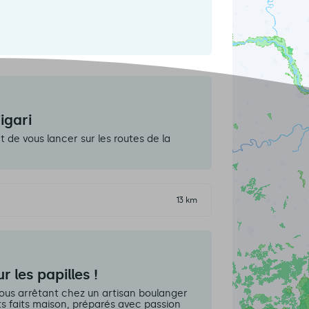
igari
 de vous lancer sur les routes de la
13 km
r les papilles !
 vous arrêtant chez un artisan boulanger
ts faits maison, préparés avec passion