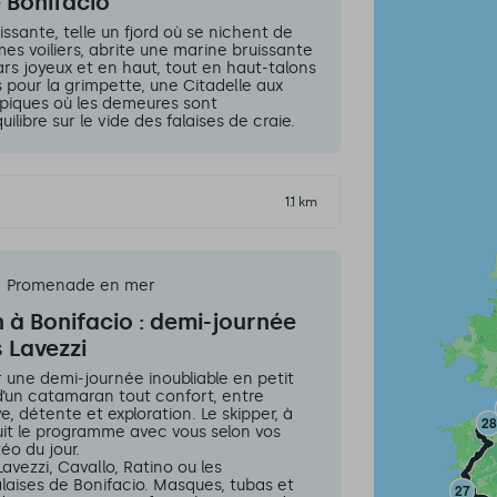
de Bonifacio
uissante, telle un fjord où se nichent de
mes voiliers, abrite une marine bruissante
rs joyeux et en haut, tout en haut-talons
 pour la grimpette, une Citadelle aux
ypiques où les demeures sont
ibre sur le vide des falaises de craie.
1.1 km
Promenade en mer
à Bonifacio : demi-journée
s Lavezzi
une demi-journée inoubliable en petit
d’un catamaran tout confort, entre
e, détente et exploration. Le skipper, à
ruit le programme avec vous selon vos
éo du jour.
Lavezzi, Cavallo, Ratino ou les
laises de Bonifacio. Masques, tubas et