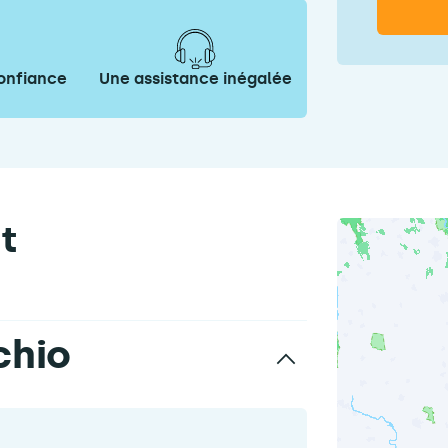
onfiance
Une assistance inégalée
t
chio