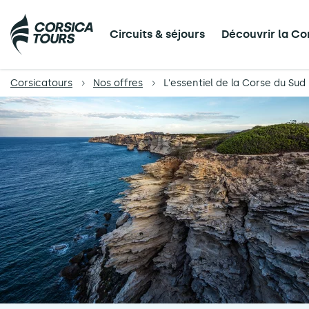
Circuits & séjours
Découvrir la Co
Corsicatours
Nos offres
L'essentiel de la Corse du Sud