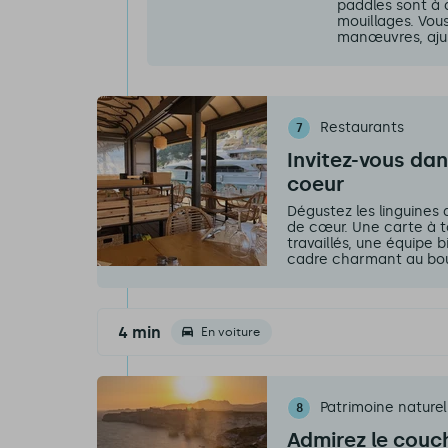
paddles sont à 
mouillages. Vou
manœuvres, ajust
Restaurants
7
Invitez-vous da
coeur
Dégustez les linguines
de cœur. Une carte à to
travaillés, une équipe 
cadre charmant au bou
4 min
En voiture
Patrimoine naturel
8
Admirez le couch