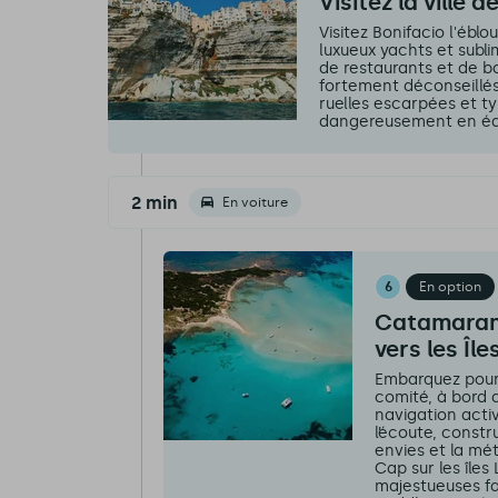
Visitez la ville 
Visitez Bonifacio l'éblo
luxueux yachts et subli
de restaurants et de ba
fortement déconseillés
ruelles escarpées et t
dangereusement en équil
2 min
En voiture
6
En option
Catamaran 
vers les Île
Embarquez pour 
comité, à bord 
navigation activ
l’écoute, const
envies et la mét
Cap sur les îles 
majestueuses fa