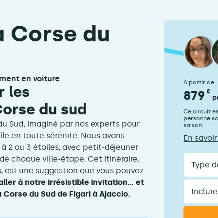
la Corse du
ement en voiture
À partir de
 les
879
€
p
Corse du sud
Ce circuit e
personne son
du Sud, imaginé par nos experts pour
saison.
l'île en toute sérénité. Nous avons
En savoir
à 2 ou 3 étoiles, avec petit-déjeuner
Type
de chaque ville-étape. Cet itinéraire,
de
s, est une suggestion que vous pouvez
voyageurs
ller à notre irrésistible invitation… et
Inclure
le
 Corse du Sud de Figari à Ajaccio.
transport