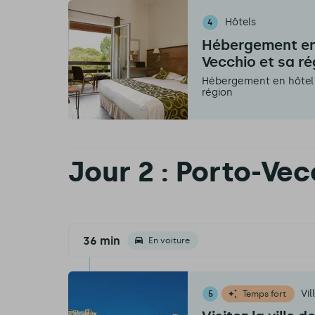
Hôtels
4
Hébergement en 
Vecchio et sa ré
Hébergement en hôtel 2
région
Jour 2 : Porto-Vec
36 min
En voiture
Vi
5
Temps fort