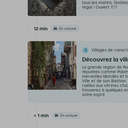
tous les matins. Goûtez 
régal ! Ouvert 7/7
12 min
En voiture
Villages de caract
3
Découvrez la vil
La grande région de Po
réputées comme Palomb
merveilles blondes et t
Ville et de son Bastion,
ruelles aux vitrines chi
trouverez à quelques en
votre esprit.
< 1 min
En voiture