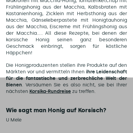
Makronen mit Macchia-Honig, Tomatenketchup mit
Frühlingshonig aus der Macchia, Kalbsbraten mit
Kastanienhonig, Zicklein mit Herbsthonig aus der
Macchia, Gänseleberpastete mit Honigtauhonig
aus der Macchia, Eiscreme mit Frühlingshonig aus
der Macchia..... All diese Rezepte, bei denen der
korsische Honig seinen ganz besonderen
Geschmack einbringt, sorgen für köstliche
Häppchen!
Die Honigproduzenten stellen ihre Produkte auf den
Märkten vor und vermitteln Ihnen
ihre Leidenschaft
für die fantastische und zerbrechliche Welt der
Bienen
. Versäumen Sie es also nicht, sie bei Ihrer
nächsten
Korsika-Rundreise
zu treffen.
Wie sagt man Honig auf Korsisch?
U Mele