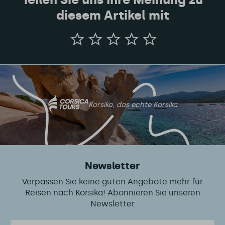
diesem Artikel mit
Teilen
Sie
uns
Ihre
Meinung
zu
diesem
Artikel
mit
Korsika, das echte Korsika
Newsletter
Verpassen Sie keine guten Angebote mehr für
Reisen nach Korsika! Abonnieren Sie unseren
Newsletter.
Email