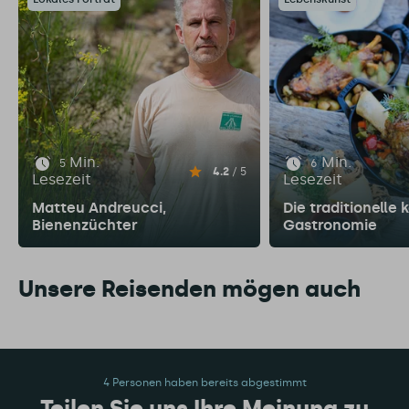
Min.
Min.
5
6
4.2
/ 5
Lesezeit
Lesezeit
Matteu Andreucci,
Die traditionelle 
Bienenzüchter
Gastronomie
Unsere Reisenden mögen auch
4 Personen haben bereits abgestimmt
Teilen Sie uns Ihre Meinung zu