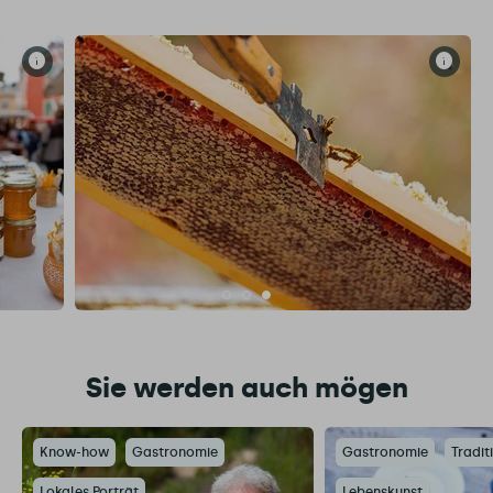
Sie werden auch mögen
Know-how
Gastronomie
Gastronomie
Tradit
Lokales Porträt
Lebenskunst