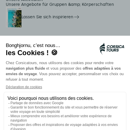
Unsere Angebote für Gruppen &amp; Körperschaften
Lassen Sie sich inspirieren
Dienstleistungen vor Ort
Citadina Shuttles
Quallenalarm
Autocars rapides bleus
Kontaktieren Sie unsere Berater
Unsere Partner